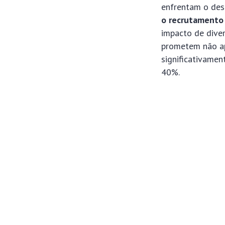
enfrentam o desa
o recrutamento
impacto de diver
prometem não ap
significativame
40%.