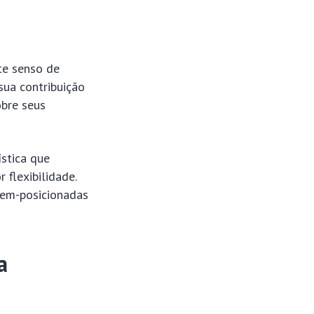
te senso de
sua contribuição
obre seus
stica que
 flexibilidade.
bem-posicionadas
a