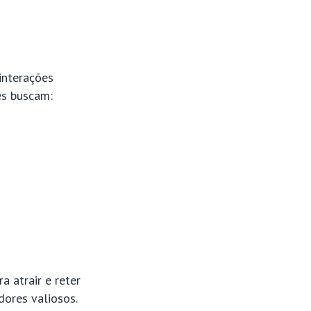
interações
les buscam:
a atrair e reter
dores valiosos.