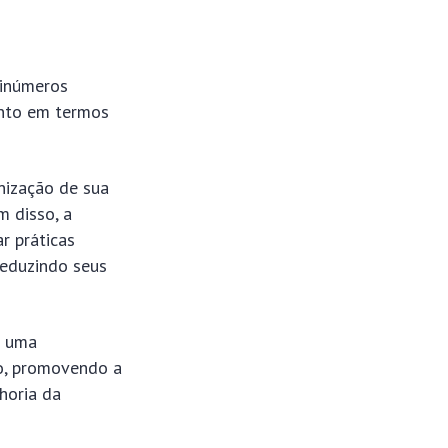
 inúmeros
anto em termos
rnização de sua
m disso, a
r práticas
reduzindo seus
é uma
ro, promovendo a
horia da