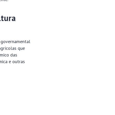
ltura
va governamental
agrícolas que
ômico das
nica e outras