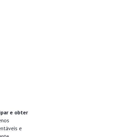
ipar e obter
enos
ntáveis e
ente.