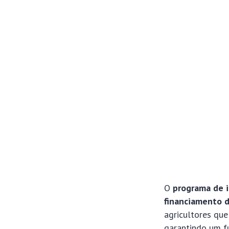
O
programa de i
financiamento 
agricultores qu
garantindo um fu