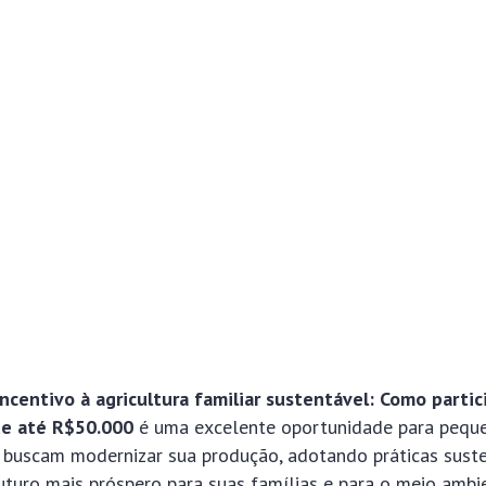
ncentivo à agricultura familiar sustentável: Como partic
de até R$50.000
é uma excelente oportunidade para pequ
e buscam modernizar sua produção, adotando práticas suste
turo mais próspero para suas famílias e para o meio ambi