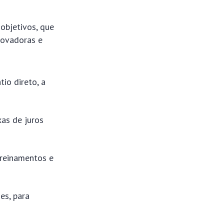
 objetivos, que
novadoras e
io direto, a
xas de juros
treinamentos e
es, para